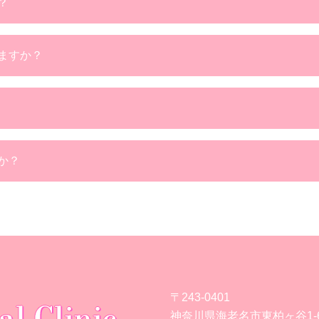
？
ますか？
か？
〒243-0401
神奈川県海老名市東柏ヶ谷1-6